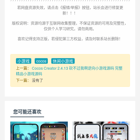
若网盘资源失效，请点击《报错/举报》按钮，站长会进行修复更
新！！！
版权说明：资源均源于互联网收集整理，不保证资源的可用及完整性，
仅供个人学习研究，请勿商用。
喜欢记得支持正版，若侵犯第三方权益，请及时联系站长删除！
小游戏
cocos
休闲小游戏
上一篇：
Cocos Creator 2.4.13 砍不过我啊逆向小游戏源码 完整
精品小游戏源码
下一篇：
没有了
您可能还喜欢