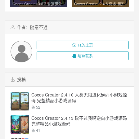
Cocos Creator 3.8.3 躲猫猫外...
Cocos Creator 2.4.6 倒水排序...
作者：随意不遇
Ta的主页
与Ta联系
投稿
Cocos Creator 2.4.10 人类无限进化逆向小游戏源
码 完整精品小游戏源码
52
Cocos Creator 2.4.13 砍不过我啊逆向小游戏源码
完整精品小游戏源码
41