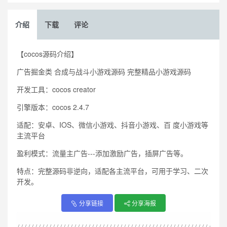
介绍
下载
评论
【cocos源码介绍】
广告掘金类 合成与战斗小游戏源码 完整精品小游戏源码
开发工具：cocos creator
引擎版本：cocos 2.4.7
适配：安卓、IOS、微信小游戏、抖音小游戏、百 度小游戏等
主流平台
盈利模式：流量主广告---添加激励广告，插屏广告等。
特点：完整源码非逆向，适配各主流平台，可用于学习、二次
开发。
分享链接
分享海报