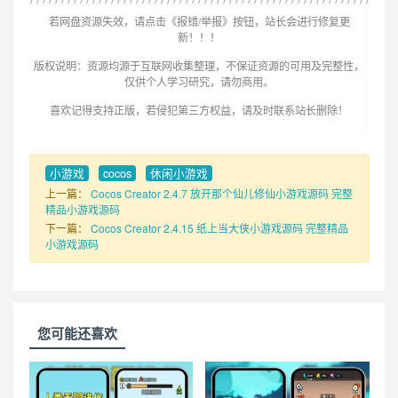
若网盘资源失效，请点击《报错/举报》按钮，站长会进行修复更
新！！！
版权说明：资源均源于互联网收集整理，不保证资源的可用及完整性，
仅供个人学习研究，请勿商用。
喜欢记得支持正版，若侵犯第三方权益，请及时联系站长删除！
小游戏
cocos
休闲小游戏
上一篇：
Cocos Creator 2.4.7 放开那个仙儿修仙小游戏源码 完整
精品小游戏源码
下一篇：
Cocos Creator 2.4.15 纸上当大侠小游戏源码 完整精品
小游戏源码
您可能还喜欢