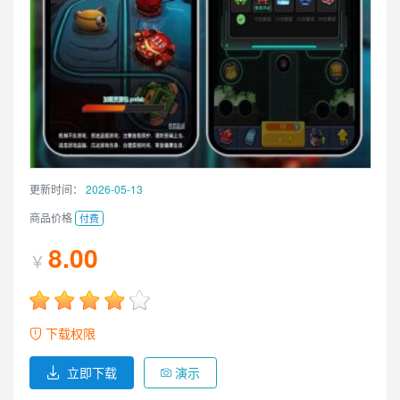
更新时间：
2026-05-13
商品价格
付费
8.00
￥
下载权限
立即下载
演示