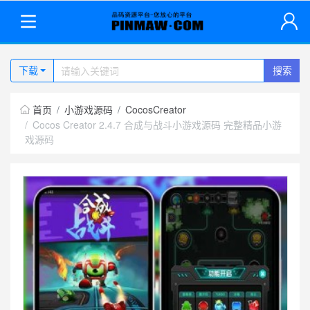
下载
搜索
首页
小游戏源码
CocosCreator
Cocos Creator 2.4.7 合成与战斗小游戏源码 完整精品小游
戏源码