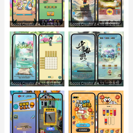
Cocos Creator 2.4.12 出发吧卡...
Cocos Creator 2.4.10 悟空修仙...
Cocos Creator 2.4.10 每日数独...
Cocos Creator 2.4.13 一念永恒...