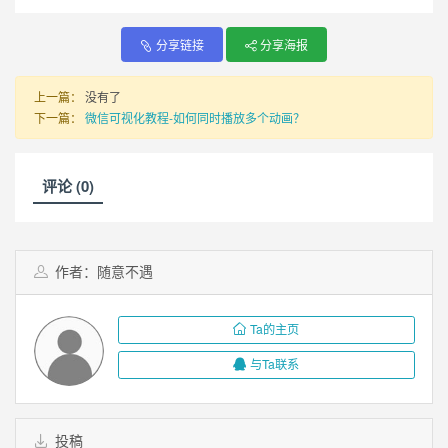
分享链接
分享海报
上一篇：
没有了
下一篇：
微信可视化教程-如何同时播放多个动画？
评论 (0)
作者：随意不遇
Ta的主页
与Ta联系
投稿